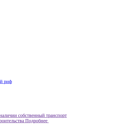
й риф
наличии собственный транспорт
троительства
Подробнее