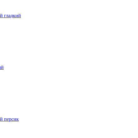
й гладкий
ый
й персик