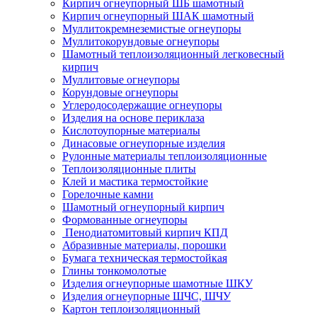
Кирпич огнеупорный ШБ шамотный
Кирпич огнеупорный ШАК шамотный
Муллито­­кремнеземистые огнеупоры
Муллито­корундовые огнеупоры
Шамотный тепло­изоляционный легковесный
кирпич
Муллитовые огнеупоры
Корундовые огнеупоры
Углеродо­содержащие огнеупоры
Изделия на основе периклаза
Кислотоупорные материалы
Динасовые огнеупорные изделия
Рулонные материалы теплоизоляционные
Тепло­изоляционные плиты
Клей и мастика термостойкие
Горелочные камни
Шамотный огнеупорный кирпич
Формованные огнеупоры
Пенодиатомитовый кирпич КПД
Абразивные материалы, порошки
Бумага техническая термостойкая
Глины тонкомолотые
Изделия огнеупорные шамотные ШКУ
Изделия огнеупорные ШЧС, ШЧУ
Картон теплоизоляционный