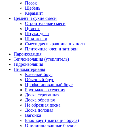
Песок
Щебень
Керамзит
Цемент и сухие смеси
Строительные смеси
Цемент
Штукатурка
Шпатлевки
Смеси для выравнивания пола
Плиточные клеи и затирки
Пароизоляция
Теплоизоляция (утеплитель)
Гидроизоляция
Пиломатериалы
Клееный брус
Обычный брус
Профилированный брус
Брус малого сечения
Доска строганная
Доска обрезная
Не обрезная доска
Доска половая
Вагонка
Блок-хаус (имитация бруса)
Оцилиндрованные бревна