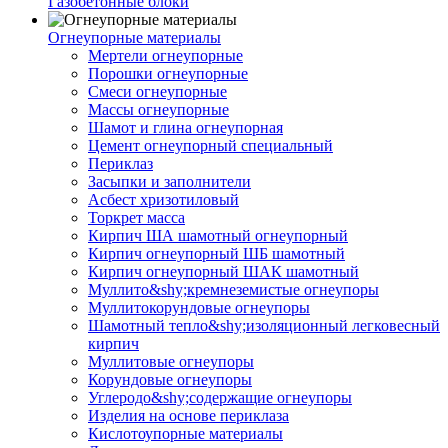
Газобетонные блоки
Огнеупорные материалы
Мертели огнеупорные
Порошки огнеупорные
Смеси огнеупорные
Массы огнеупорные
Шамот и глина огнеупорная
Цемент огнеупорный специальный
Периклаз
Засыпки и заполнители
Асбест хризотиловый
Торкрет масса
Кирпич ША шамотный огнеупорный
Кирпич огнеупорный ШБ шамотный
Кирпич огнеупорный ШАК шамотный
Муллито&shy;­кремнеземистые огнеупоры
Муллито­корундовые огнеупоры
Шамотный тепло&shy;изоляционный легковесный
кирпич
Муллитовые огнеупоры
Корундовые огнеупоры
Углеродо&shy;содержащие огнеупоры
Изделия на основе периклаза
Кислотоупорные материалы