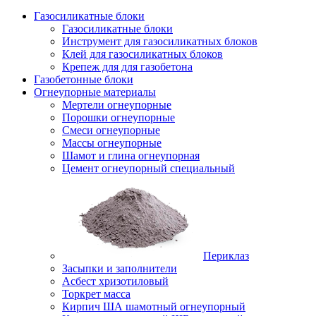
Газосиликатные блоки
Газосиликатные блоки
Инструмент для газосиликатных блоков
Клей для газосиликатных блоков
Крепеж для для газобетона
Газобетонные блоки
Огнеупорные материалы
Мертели огнеупорные
Порошки огнеупорные
Смеси огнеупорные
Массы огнеупорные
Шамот и глина огнеупорная
Цемент огнеупорный специальный
Периклаз
Засыпки и заполнители
Асбест хризотиловый
Торкрет масса
Кирпич ША шамотный огнеупорный