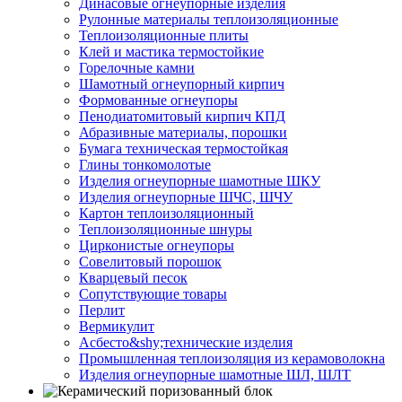
Динасовые огнеупорные изделия
Рулонные материалы теплоизоляционные
Тепло­изоляционные плиты
Клей и мастика термостойкие
Горелочные камни
Шамотный огнеупорный кирпич
Формованные огнеупоры
Пенодиатомитовый кирпич КПД
Абразивные материалы, порошки
Бумага техническая термостойкая
Глины тонкомолотые
Изделия огнеупорные шамотные ШКУ
Изделия огнеупорные ШЧС, ШЧУ
Картон теплоизоляционный
Теплоизоляционные шнуры
Цирконистые огнеупоры
Совелитовый порошок
Кварцевый песок
Сопутствующие товары
Перлит
Вермикулит
Асбесто&shy;технические изделия
Промышленная теплоизоляция из керамоволокна
Изделия огнеупорные шамотные ШЛ, ШЛТ