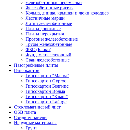
железобетонные перемычки
Железобетонные ригеля
Кольца, днища, крышки и люки колодцев
Лестничные марши
Лотки железобетонные
Плиты дорожные
Плиты перекрытия
Прогоны железобетонные
Трубы железобетонные
ФБС (Блоки)
Фундамент ленточный
Сваи железобетонные
Пазогребневые плиты
Гипсокартон
Гипсокартон "Магма"
Гипсокартон Gyproc
Гипсокартон Белгипс
Гипсокартон Волма
Гипсокартон "Knauf"
Гипсокартон Lafarge
Стекломагниевый лист
OSB плита
Сэндвич панели
Нерудные материалы
Грунт