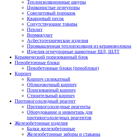
Теплоизоляционные шнуры
Цирконистые огнеупоры
Совелитовый порошок
Кварцевый песок
Сопутствующие товары
Перлит
Вермикулит
Асбесто­технические изделия
Промышленная теплоизоляция из керамоволокна
Изделия огнеупорные шамотные ШЛ, ШЛТ
Керамический поризованный блок
Пенобетонные блоки
Пенобетонные блоки (пеноблоки)
Кирпич
Кирпич силикатный
Облицовочный кирпич
Поризованный кирпич
Строительный кирпич
Противогололедный реагент
Противогололедные реагенты
Оборудование и инвентарь для
противогололедных реагентов
Железобетонные изделия
Балки железобетонные
Железобетонные заборы и стаканы