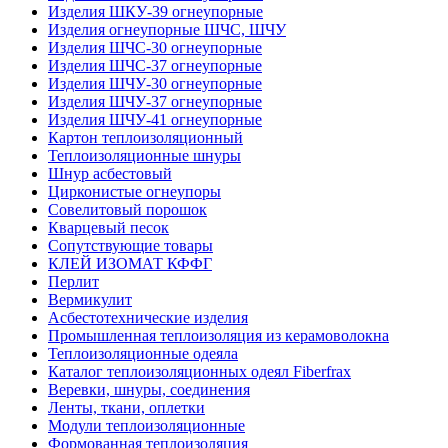
Изделия ШКУ-39 огнеупорные
Изделия огнеупорные ШЧС, ШЧУ
Изделия ШЧС-30 огнеупорные
Изделия ШЧС-37 огнеупорные
Изделия ШЧУ-30 огнеупорные
Изделия ШЧУ-37 огнеупорные
Изделия ШЧУ-41 огнеупорные
Картон теплоизоляционный
Теплоизоляционные шнуры
Шнур асбестовый
Цирконистые огнеупоры
Совелитовый порошок
Кварцевый песок
Сопутствующие товары
КЛЕЙ ИЗОМАТ КФФГ
Перлит
Вермикулит
Асбесто­технические изделия
Промышленная теплоизоляция из керамоволокна
Теплоизоляционные одеяла
Каталог теплоизоляционных одеял Fiberfrax
Веревки, шнуры, соединения
Ленты, ткани, оплетки
Модули теплоизоляционные
Формованная теплоизоляция