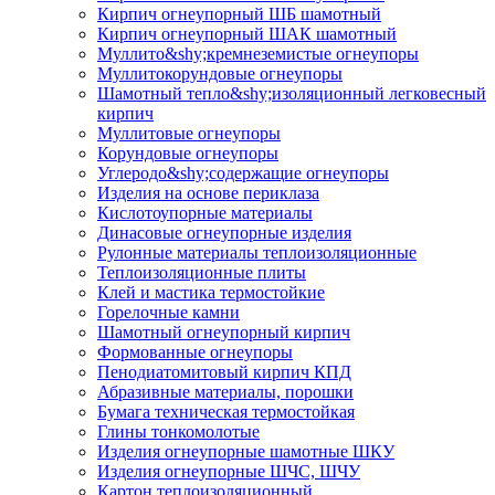
Кирпич огнеупорный ШБ шамотный
Кирпич огнеупорный ШАК шамотный
Муллито&shy;­кремнеземистые огнеупоры
Муллито­корундовые огнеупоры
Шамотный тепло&shy;изоляционный легковесный
кирпич
Муллитовые огнеупоры
Корундовые огнеупоры
Углеродо&shy;содержащие огнеупоры
Изделия на основе периклаза
Кислотоупорные материалы
Динасовые огнеупорные изделия
Рулонные материалы теплоизоляционные
Тепло­изоляционные плиты
Клей и мастика термостойкие
Горелочные камни
Шамотный огнеупорный кирпич
Формованные огнеупоры
Пенодиатомитовый кирпич КПД
Абразивные материалы, порошки
Бумага техническая термостойкая
Глины тонкомолотые
Изделия огнеупорные шамотные ШКУ
Изделия огнеупорные ШЧС, ШЧУ
Картон теплоизоляционный