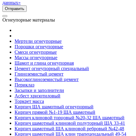
данных»
Огнеупорные материалы
Мертели огнеупорные
Порошки огнеупорные
Смеси огнеупорные
Массы огнеупорные
Шамот и глина огнеупорная
Цемент огнеупорный специальный
Глиноземистый цемент
Высокоглиноземистый цемент
Периклаз
Засыпки и заполнители
Асбест хризотиловый
Торкрет масса
Кирпич ША шамотный огнеупорный
Кирпич прямой №1-19 ША шамотный
Кирпич клиновой торцовый №20-32 ША шамотный
Кирпич шамотный клиновой полуторный ША 33-41
Кирпич шамотный ША клиновой ребровый №42-48
Кирпич шамотный ША клин трапецеидальный 49-54