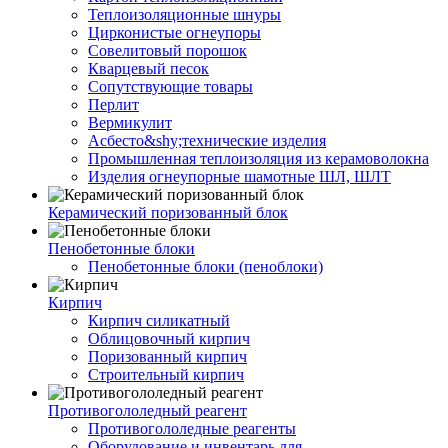
Теплоизоляционные шнуры
Цирконистые огнеупоры
Совелитовый порошок
Кварцевый песок
Сопутствующие товары
Перлит
Вермикулит
Асбесто&shy;технические изделия
Промышленная теплоизоляция из керамоволокна
Изделия огнеупорные шамотные ШЛ, ШЛТ
Керамический поризованный блок
Пенобетонные блоки
Пенобетонные блоки (пеноблоки)
Кирпич
Кирпич силикатный
Облицовочный кирпич
Поризованный кирпич
Строительный кирпич
Противогололедный реагент
Противогололедные реагенты
Оборудование и инвентарь для