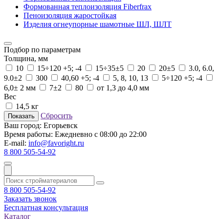
Формованная теплоизоляция Fiberfrax
Пеноизоляция жаростойкая
Изделия огнеупорные шамотные ШЛ, ШЛТ
Подбор по параметрам
Толщина, мм
10
15÷120 +5; -4
15÷35±5
20
20±5
3.0, 6.0,
9.0±2
300
40,60 +5; -4
5, 8, 10, 13
5÷120 +5; -4
6,0± 2 мм
7±2
80
от 1,3 до 4,0 мм
Вес
14,5 кг
Сбросить
Показать
Ваш город:
Егорьевск
Время работы:
Ежедневно с 08:00 до 22:00
E-mail:
info@favoright.ru
8 800 505-54-92
8 800 505-54-92
Заказать звонок
Бесплатная консультация
Каталог