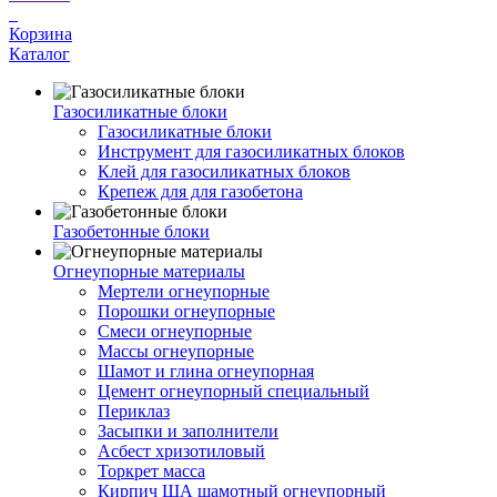
Корзина
Каталог
Газосиликатные блоки
Газосиликатные блоки
Инструмент для газосиликатных блоков
Клей для газосиликатных блоков
Крепеж для для газобетона
Газобетонные блоки
Огнеупорные материалы
Мертели огнеупорные
Порошки огнеупорные
Смеси огнеупорные
Массы огнеупорные
Шамот и глина огнеупорная
Цемент огнеупорный специальный
Периклаз
Засыпки и заполнители
Асбест хризотиловый
Торкрет масса
Кирпич ША шамотный огнеупорный