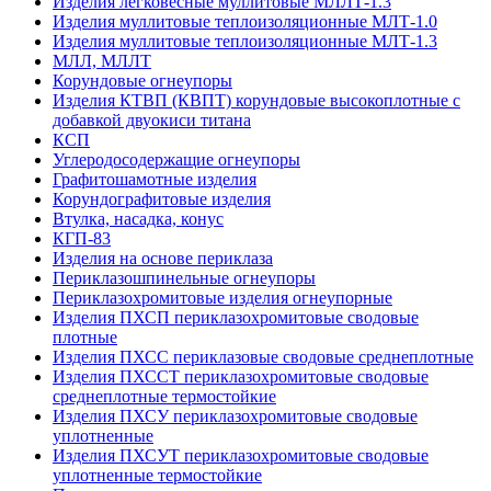
Изделия легковесные муллитовые МЛЛТ-1.3
Изделия муллитовые теплоизоляционные МЛТ-1.0
Изделия муллитовые теплоизоляционные МЛТ-1.3
МЛЛ, МЛЛТ
Корундовые огнеупоры
Изделия КТВП (КВПТ) корундовые высокоплотные с
добавкой двуокиси титана
КСП
Углеродо­содержащие огнеупоры
Графитошамотные изделия
Корундографитовые изделия
Втулка, насадка, конус
КГП-83
Изделия на основе периклаза
Периклазошпинельные огнеупоры
Периклазохромитовые изделия огнеупорные
Изделия ПХСП периклазохромитовые сводовые
плотные
Изделия ПХСС периклазовые сводовые среднеплотные
Изделия ПХССТ периклазохромитовые сводовые
среднеплотные термостойкие
Изделия ПХСУ периклазохромитовые сводовые
уплотненные
Изделия ПХСУТ периклазохромитовые сводовые
уплотненные термостойкие