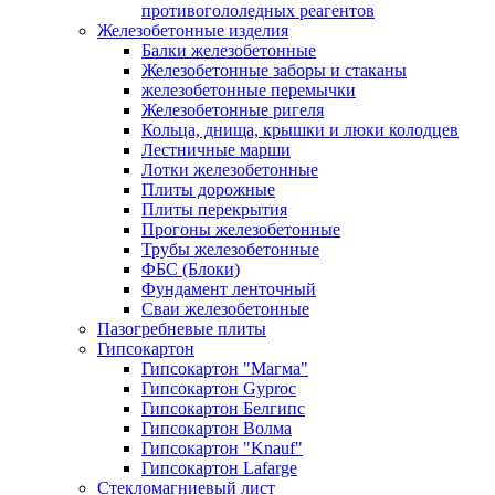
противогололедных реагентов
Железобетонные изделия
Балки железобетонные
Железобетонные заборы и стаканы
железобетонные перемычки
Железобетонные ригеля
Кольца, днища, крышки и люки колодцев
Лестничные марши
Лотки железобетонные
Плиты дорожные
Плиты перекрытия
Прогоны железобетонные
Трубы железобетонные
ФБС (Блоки)
Фундамент ленточный
Сваи железобетонные
Пазогребневые плиты
Гипсокартон
Гипсокартон "Магма"
Гипсокартон Gyproc
Гипсокартон Белгипс
Гипсокартон Волма
Гипсокартон "Knauf"
Гипсокартон Lafarge
Стекломагниевый лист