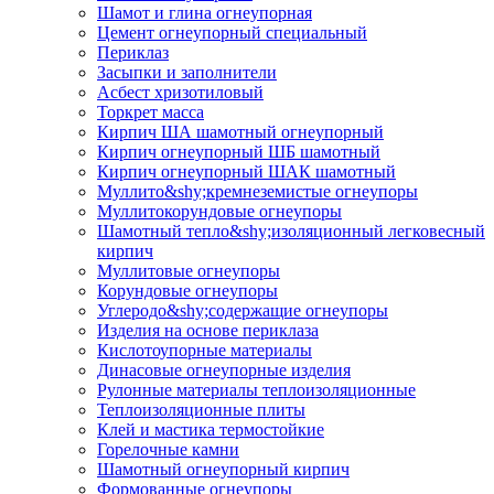
Шамот и глина огнеупорная
Цемент огнеупорный специальный
Периклаз
Засыпки и заполнители
Асбест хризотиловый
Торкрет масса
Кирпич ША шамотный огнеупорный
Кирпич огнеупорный ШБ шамотный
Кирпич огнеупорный ШАК шамотный
Муллито&shy;­кремнеземистые огнеупоры
Муллито­корундовые огнеупоры
Шамотный тепло&shy;изоляционный легковесный
кирпич
Муллитовые огнеупоры
Корундовые огнеупоры
Углеродо&shy;содержащие огнеупоры
Изделия на основе периклаза
Кислотоупорные материалы
Динасовые огнеупорные изделия
Рулонные материалы теплоизоляционные
Тепло­изоляционные плиты
Клей и мастика термостойкие
Горелочные камни
Шамотный огнеупорный кирпич
Формованные огнеупоры