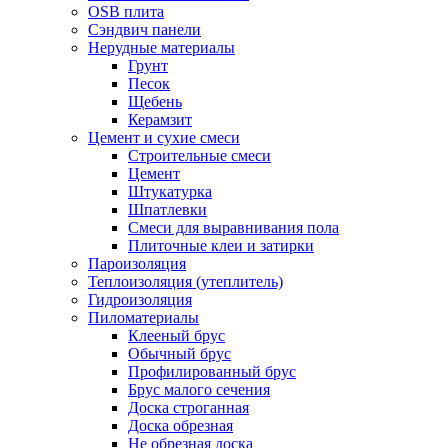
OSB плита
Сэндвич панели
Нерудные материалы
Грунт
Песок
Щебень
Керамзит
Цемент и сухие смеси
Строительные смеси
Цемент
Штукатурка
Шпатлевки
Смеси для выравнивания пола
Плиточные клеи и затирки
Пароизоляция
Теплоизоляция (утеплитель)
Гидроизоляция
Пиломатериалы
Клееный брус
Обычный брус
Профилированный брус
Брус малого сечения
Доска строганная
Доска обрезная
Не обрезная доска