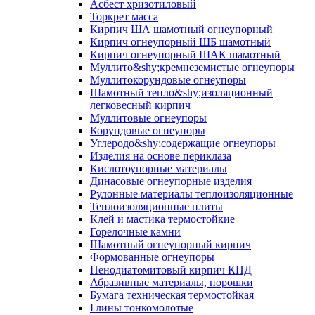
Асбест хризотиловый
Торкрет масса
Кирпич ША шамотный огнеупорный
Кирпич огнеупорный ШБ шамотный
Кирпич огнеупорный ШАК шамотный
Муллито&shy;­кремнеземистые огнеупоры
Муллито­корундовые огнеупоры
Шамотный тепло&shy;изоляционный
легковесный кирпич
Муллитовые огнеупоры
Корундовые огнеупоры
Углеродо&shy;содержащие огнеупоры
Изделия на основе периклаза
Кислотоупорные материалы
Динасовые огнеупорные изделия
Рулонные материалы теплоизоляционные
Тепло­изоляционные плиты
Клей и мастика термостойкие
Горелочные камни
Шамотный огнеупорный кирпич
Формованные огнеупоры
Пенодиатомитовый кирпич КПД
Абразивные материалы, порошки
Бумага техническая термостойкая
Глины тонкомолотые