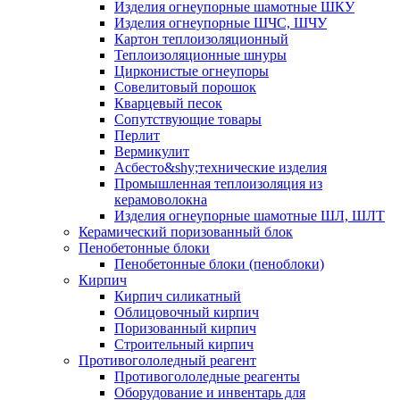
Изделия огнеупорные шамотные ШКУ
Изделия огнеупорные ШЧС, ШЧУ
Картон теплоизоляционный
Теплоизоляционные шнуры
Цирконистые огнеупоры
Совелитовый порошок
Кварцевый песок
Сопутствующие товары
Перлит
Вермикулит
Асбесто&shy;технические изделия
Промышленная теплоизоляция из
керамоволокна
Изделия огнеупорные шамотные ШЛ, ШЛТ
Керамический поризованный блок
Пенобетонные блоки
Пенобетонные блоки (пеноблоки)
Кирпич
Кирпич силикатный
Облицовочный кирпич
Поризованный кирпич
Строительный кирпич
Противогололедный реагент
Противогололедные реагенты
Оборудование и инвентарь для