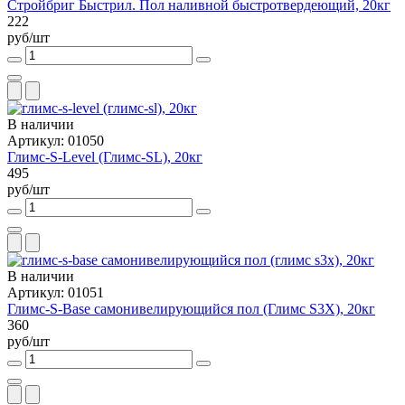
Стройбриг Быстрил. Пол наливной быстротвердеющий, 20кг
222
руб/шт
В наличии
Артикул: 01050
Глимс-S-Level (Глимс-SL), 20кг
495
руб/шт
В наличии
Артикул: 01051
Глимс-S-Base самонивелирующийся пол (Глимс S3X), 20кг
360
руб/шт