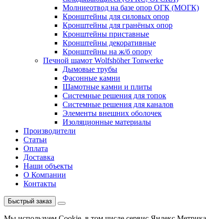
Молниеотвод на базе опор ОГК (МОГК)
Кронштейны для силовых опор
Кронштейны для гранёных опор
Кронштейны приставные
Кронштейны декоративные
Кронштейны на ж/б опору
Печной шамот Wolfshöher Tonwerke
Дымовые трубы
Фасонные камни
Шамотные камни и плиты
Системные решения для топок
Системные решения для каналов
Элементы внешних оболочек
Изоляционные материалы
Производители
Статьи
Оплата
Доставка
Наши объекты
О Компании
Контакты
Быстрый заказ
Мы используем Cookie, в том числе сервис Яндекс.Метрика.