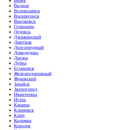
Верея
Видное
Волоколамск
Воскресенск
Высоковск
Голицыно
Дедовск
Дзержинский
Дмитров
Долгопрудный
Домодедово
Дрезна
Дубна
Егорьевск
Железнодорожный
Жуковский
Зарайск
Звенигород
Ивантеевка
Истра
Кашира
Климовск
Клин
Коломна
Королев