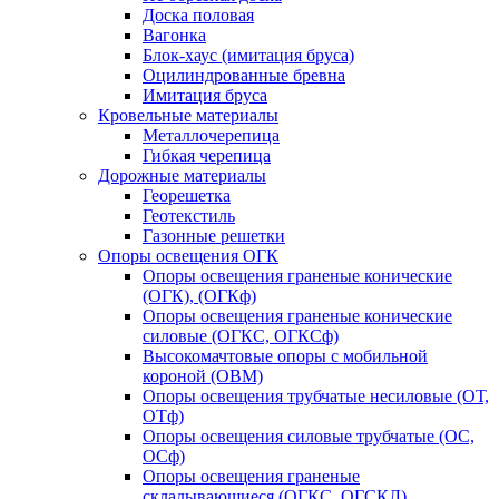
Доска половая
Вагонка
Блок-хаус (имитация бруса)
Оцилиндрованные бревна
Имитация бруса
Кровельные материалы
Металлочерепица
Гибкая черепица
Дорожные материалы
Георешетка
Геотекстиль
Газонные решетки
Опоры освещения ОГК
Опоры освещения граненые конические
(ОГК), (ОГКф)
Опоры освещения граненые конические
силовые (ОГКС, ОГКСф)
Высокомачтовые опоры с мобильной
короной (ОВМ)
Опоры освещения трубчатые несиловые (ОТ,
ОТф)
Опоры освещения силовые трубчатые (ОС,
ОСф)
Опоры освещения граненые
складывающиеся (ОГКС, ОГСКЛ)