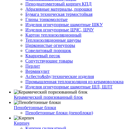
Пенодиатомитовый кирпич КПД
Абразивные материалы, порошки
Бумага техническая термостойкая
Глины тонкомолотые
Изделия огнеупорные шамотные ШКУ
Изделия огнеупорные ШЧС, ШЧУ
Картон теплоизоляционный
Теплоизоляционные шнуры
Цирконистые огнеупоры
Совелитовый порошок
Кварцевый песок
Сопутствующие товары
Перлит
Вермикулит
Асбесто&shy;технические изделия
Промышленная теплоизоляция из керамоволокна
Изделия огнеупорные шамотные ШЛ, ШЛТ
Керамический поризованный блок
Пенобетонные блоки
Пенобетонные блоки (пеноблоки)
Кирпич
Кирпич силикатный