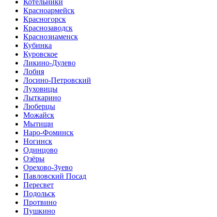
Котельники
Красноармейск
Красногорск
Краснозаводск
Краснознаменск
Кубинка
Куровское
Ликино-Дулево
Лобня
Лосино-Петровский
Луховицы
Лыткарино
Люберцы
Можайск
Мытищи
Наро-Фоминск
Ногинск
Одинцово
Озёры
Орехово-Зуево
Павловский Посад
Пересвет
Подольск
Протвино
Пушкино