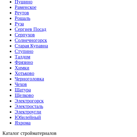
Пущино
Раменское
Реутов
Рошаль
Руза
Сергиев Посад
Серпухов
Солнечногорск
Старая Купавна
Ступино
Талдом
Фрязино
Химки
Хотьково
Черноголовка
Чехов
Шатура
Щелково
Электрогорск
Электросталь
Электроугли
Юбилейный
Яхрома
Каталог стройматериалов