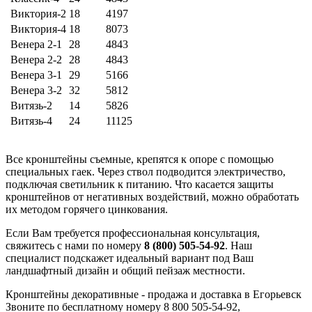
Виктория-2
18
4197
Виктория-4
18
8073
Венера 2-1
28
4843
Венера 2-2
28
4843
Венера 3-1
29
5166
Венера 3-2
32
5812
Витязь-2
14
5826
Витязь-4
24
11125
Все кронштейны съемные, крепятся к опоре с помощью
специальных гаек. Через ствол подводится электричество,
подключая светильник к питанию. Что касается защиты
кронштейнов от негативных воздействий, можно обработать
их методом горячего цинкования.
Если Вам требуется профессиональная консультация,
свяжитесь с нами по номеру
8 (800) 505-54-92
. Наш
специалист подскажет идеальный вариант под Ваш
ландшафтный дизайн и общий пейзаж местности.
Кронштейны декоративные - продажа и доставка в Егорьевск
Звоните по бесплатному номеру 8 800 505-54-92,