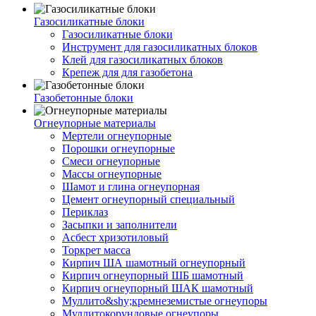
Газосиликатные блоки
Газосиликатные блоки
Инструмент для газосиликатных блоков
Клей для газосиликатных блоков
Крепеж для для газобетона
Газобетонные блоки
Огнеупорные материалы
Мертели огнеупорные
Порошки огнеупорные
Смеси огнеупорные
Массы огнеупорные
Шамот и глина огнеупорная
Цемент огнеупорный специальный
Периклаз
Засыпки и заполнители
Асбест хризотиловый
Торкрет масса
Кирпич ША шамотный огнеупорный
Кирпич огнеупорный ШБ шамотный
Кирпич огнеупорный ШАК шамотный
Муллито&shy;­кремнеземистые огнеупоры
Муллито­корундовые огнеупоры