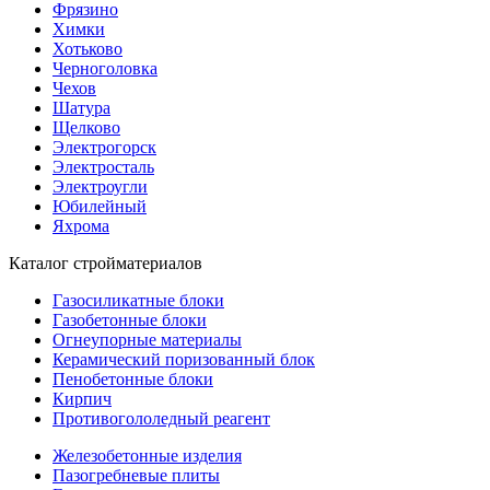
Фрязино
Химки
Хотьково
Черноголовка
Чехов
Шатура
Щелково
Электрогорск
Электросталь
Электроугли
Юбилейный
Яхрома
Каталог стройматериалов
Газосиликатные блоки
Газобетонные блоки
Огнеупорные материалы
Керамический поризованный блок
Пенобетонные блоки
Кирпич
Противогололедный реагент
Железобетонные изделия
Пазогребневые плиты