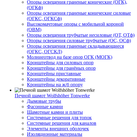
Опоры освещения граненые конические (ОГК),
(ОГКф)
Опоры освещения граненые конические силовые
(ОГКС, ОГКСф)
Высокомачтовые опоры с мобильной короной
(ОВМ)
Опоры освещения трубчатые несиловые (ОТ, ОТф)
Опоры освещения силовые трубчатые (ОС, ОСф)
Опоры освещения граненые складывающиеся
(ОГКС, ОГСКЛ)
Молниеотвод на базе опор ОГК (МОГК)
Кронштейны для силовых опор
Кронштейны для гранёных опор
Кронштейны приставные
Кронштейны декоративные
Кронштейны на ж/б опору
Печной шамот Wolfshöher Tonwerke
Дымовые трубы
Фасонные камни
Шамотные камни и плиты
Системные решения для топок
Системные решения для каналов
Элементы внешних оболочек
Изоляционные материалы