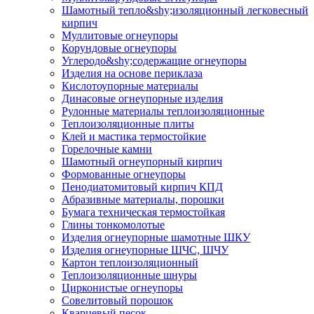
Шамотный тепло&shy;изоляционный легковесный
кирпич
Муллитовые огнеупоры
Корундовые огнеупоры
Углеродо&shy;содержащие огнеупоры
Изделия на основе периклаза
Кислотоупорные материалы
Динасовые огнеупорные изделия
Рулонные материалы теплоизоляционные
Тепло­изоляционные плиты
Клей и мастика термостойкие
Горелочные камни
Шамотный огнеупорный кирпич
Формованные огнеупоры
Пенодиатомитовый кирпич КПД
Абразивные материалы, порошки
Бумага техническая термостойкая
Глины тонкомолотые
Изделия огнеупорные шамотные ШКУ
Изделия огнеупорные ШЧС, ШЧУ
Картон теплоизоляционный
Теплоизоляционные шнуры
Цирконистые огнеупоры
Совелитовый порошок
Кварцевый песок