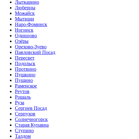
Лыткарино
Люберцы
Можайск
Мытищи
Наро-Фоминск
Ногинск
Одинцово
Озёры
Орехово-Зуево
Павловский Посад
Пересвет
Подольск
Протвино
Пушкино
Пущино
Раменское
Реутов
Рошаль
Руза
Сергиев Посад
Серпухов
Солнечногорск
Старая Купавна
Ступино
Талдом