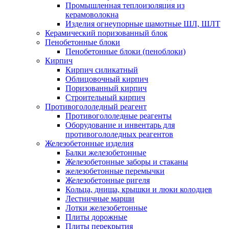
Промышленная теплоизоляция из
керамоволокна
Изделия огнеупорные шамотные ШЛ, ШЛТ
Керамический поризованный блок
Пенобетонные блоки
Пенобетонные блоки (пеноблоки)
Кирпич
Кирпич силикатный
Облицовочный кирпич
Поризованный кирпич
Строительный кирпич
Противогололедный реагент
Противогололедные реагенты
Оборудование и инвентарь для
противогололедных реагентов
Железобетонные изделия
Балки железобетонные
Железобетонные заборы и стаканы
железобетонные перемычки
Железобетонные ригеля
Кольца, днища, крышки и люки колодцев
Лестничные марши
Лотки железобетонные
Плиты дорожные
Плиты перекрытия