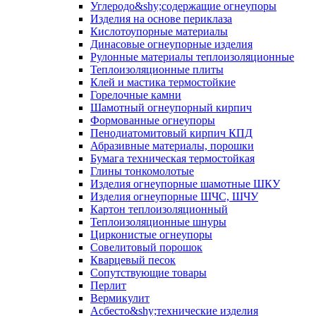
Углеродо&shy;содержащие огнеупоры
Изделия на основе периклаза
Кислотоупорные материалы
Динасовые огнеупорные изделия
Рулонные материалы теплоизоляционные
Тепло­изоляционные плиты
Клей и мастика термостойкие
Горелочные камни
Шамотный огнеупорный кирпич
Формованные огнеупоры
Пенодиатомитовый кирпич КПД
Абразивные материалы, порошки
Бумага техническая термостойкая
Глины тонкомолотые
Изделия огнеупорные шамотные ШКУ
Изделия огнеупорные ШЧС, ШЧУ
Картон теплоизоляционный
Теплоизоляционные шнуры
Цирконистые огнеупоры
Совелитовый порошок
Кварцевый песок
Сопутствующие товары
Перлит
Вермикулит
Асбесто&shy;технические изделия