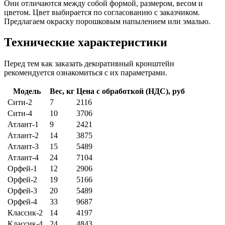
Они отличаются между собой формой, размером, весом и
цветом. Цвет выбирается по согласованию с заказчиком.
Предлагаем окраску порошковым напылением или эмалью.
Технические характеристики
Перед тем как заказать декоративный кронштейн
рекомендуется ознакомиться с их параметрами.
Модель
Вес, кг
Цена с обработкой (НДС), руб
Сити-2
7
2116
Сити-4
10
3706
Атлант-1
9
2421
Атлант-2
14
3875
Атлант-3
15
5489
Атлант-4
24
7104
Орфей-1
12
2906
Орфей-2
19
5166
Орфей-3
20
5489
Орфей-4
33
9687
Классик-2
14
4197
Классик-4
24
4843