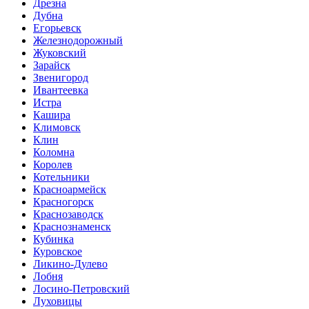
Дрезна
Дубна
Егорьевск
Железнодорожный
Жуковский
Зарайск
Звенигород
Ивантеевка
Истра
Кашира
Климовск
Клин
Коломна
Королев
Котельники
Красноармейск
Красногорск
Краснозаводск
Краснознаменск
Кубинка
Куровское
Ликино-Дулево
Лобня
Лосино-Петровский
Луховицы