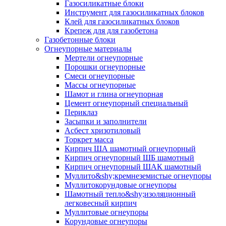
Газосиликатные блоки
Инструмент для газосиликатных блоков
Клей для газосиликатных блоков
Крепеж для для газобетона
Газобетонные блоки
Огнеупорные материалы
Мертели огнеупорные
Порошки огнеупорные
Смеси огнеупорные
Массы огнеупорные
Шамот и глина огнеупорная
Цемент огнеупорный специальный
Периклаз
Засыпки и заполнители
Асбест хризотиловый
Торкрет масса
Кирпич ША шамотный огнеупорный
Кирпич огнеупорный ШБ шамотный
Кирпич огнеупорный ШАК шамотный
Муллито&shy;­кремнеземистые огнеупоры
Муллито­корундовые огнеупоры
Шамотный тепло&shy;изоляционный
легковесный кирпич
Муллитовые огнеупоры
Корундовые огнеупоры