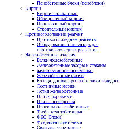
Пенобетонные блоки (пеноблоки)
Кирпич
Кирпич силикатный
Облицовочный кирпич
Поризованный кирпич
Строительный кирпич
Противогололедный реагент
Противогололедные реагенты
Оборудование и инвентарь для
противогололедных реагентов
Железобетонные изделия
Балки железобетонные
Железобетонные заборы и стаканы
железобетонные перемычки
Железобетонные ригеля
Кольца, днища, крышки и люки колодцев
Лестничные марши
Лотки железобетонные
Плиты дорожные
Плиты перекрытия
Прогоны железобетонные
Трубы железобетонные
ФБС (Блоки)
Фундамент ленточный
Сваи железобетонные