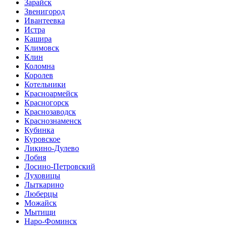
Зарайск
Звенигород
Ивантеевка
Истра
Кашира
Климовск
Клин
Коломна
Королев
Котельники
Красноармейск
Красногорск
Краснозаводск
Краснознаменск
Кубинка
Куровское
Ликино-Дулево
Лобня
Лосино-Петровский
Луховицы
Лыткарино
Люберцы
Можайск
Мытищи
Наро-Фоминск