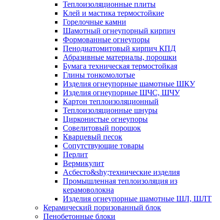
Тепло­изоляционные плиты
Клей и мастика термостойкие
Горелочные камни
Шамотный огнеупорный кирпич
Формованные огнеупоры
Пенодиатомитовый кирпич КПД
Абразивные материалы, порошки
Бумага техническая термостойкая
Глины тонкомолотые
Изделия огнеупорные шамотные ШКУ
Изделия огнеупорные ШЧС, ШЧУ
Картон теплоизоляционный
Теплоизоляционные шнуры
Цирконистые огнеупоры
Совелитовый порошок
Кварцевый песок
Сопутствующие товары
Перлит
Вермикулит
Асбесто&shy;технические изделия
Промышленная теплоизоляция из
керамоволокна
Изделия огнеупорные шамотные ШЛ, ШЛТ
Керамический поризованный блок
Пенобетонные блоки