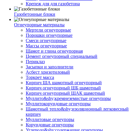
Крепеж для для газобетона
Газобетонные блоки
Огнеупорные материалы
Мертели огнеупорные
Порошки огнеупорные
Смеси огнеупорные
Массы огнеупорные
Шамот и глина огнеупорная
Цемент огнеупорный специальный
Периклаз
Засыпки и заполнители
Асбест хризотиловый
Торкрет масса
Кирпич ША шамотный огнеупорный
Кирпич огнеупорный ШБ шамотный
Кирпич огнеупорный ШАК шамотный
Муллито&shy;­кремнеземистые огнеупоры
Муллито­корундовые огнеупоры
Шамотный тепло&shy;изоляционный легковесный
кирпич
Муллитовые огнеупоры
Корундовые огнеупоры
Углеродо&shy;содержащие огнеупоры