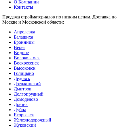
О Компании
Контакты
Продажа стройматериалов по низким ценам. Доставка по
Москве и Московской области:
Апрелевка
Балашиха
Бронницы
Верея
Видное
Волоколамск
Воскресенск
Высоковск
Голицыно
Дедовск
Дзержинский
Дмитров
Долгопрудный
Домодедово
Дрезна
Дубна
Егорьевск
Железнодорожный
Жуковский