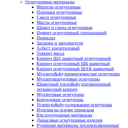
Огнеупорные материалы
Мертели огнеупорные
Порошки огнеупорные
Смеси огнеупорные
Массы огнеупорные
Шамот и глина огнеупорная
Цемент огнеупорный специальный
Периклаз
Засыпки и заполнители
Асбест хризотиловый
Торкрет масса
Кирпич ША шамотный огнеупорный
Кирпич огнеупорный ШБ шамотный
Кирпич огнеупорный ШАК шамотный
Муллито&shy;­кремнеземистые огнеупоры
Муллито­корундовые огнеупоры
Шамотный тепло&shy;изоляционный
легковесный кирпич
Муллитовые огнеупоры
Корундовые огнеупоры
Углеродо&shy;содержащие огнеупоры
Изделия на основе периклаза
Кислотоупорные материалы
Динасовые огнеупорные изделия
Рулонные материалы теплоизоляционные