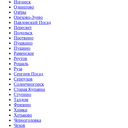
Ногинск
Одинцово
Озёры
Орехово-Зуево
Павловский Посад
Пересвет
Подольск
Протвино
Пушкино
Пущино
Раменское
Реутов
Рошаль
Руза
Сергиев Посад
Серпухов
Солнечногорск
Старая Купавна
Ступино
Талдом
Фрязино
Химки
Хотьково
Черноголовка
Чехов