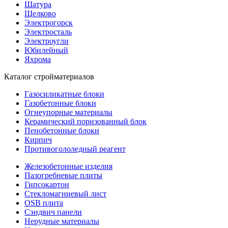
Шатура
Щелково
Электрогорск
Электросталь
Электроугли
Юбилейный
Яхрома
Каталог стройматериалов
Газосиликатные блоки
Газобетонные блоки
Огнеупорные материалы
Керамический поризованный блок
Пенобетонные блоки
Кирпич
Противогололедный реагент
Железобетонные изделия
Пазогребневые плиты
Гипсокартон
Стекломагниевый лист
OSB плита
Сэндвич панели
Нерудные материалы