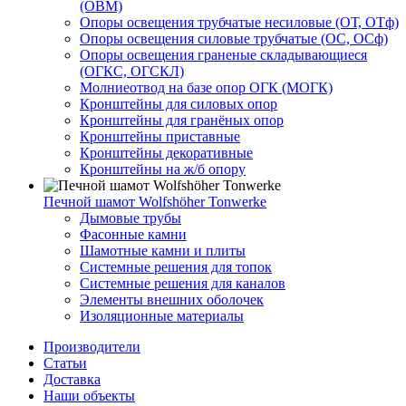
(ОВМ)
Опоры освещения трубчатые несиловые (ОТ, ОТф)
Опоры освещения силовые трубчатые (ОС, ОСф)
Опоры освещения граненые складывающиеся
(ОГКС, ОГСКЛ)
Молниеотвод на базе опор ОГК (МОГК)
Кронштейны для силовых опор
Кронштейны для гранёных опор
Кронштейны приставные
Кронштейны декоративные
Кронштейны на ж/б опору
Печной шамот Wolfshöher Tonwerke
Дымовые трубы
Фасонные камни
Шамотные камни и плиты
Системные решения для топок
Системные решения для каналов
Элементы внешних оболочек
Изоляционные материалы
Производители
Статьи
Доставка
Наши объекты