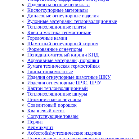
Изделия на основе периклаза
Кислотоупорные материалы
Динасовые огнеупорные изделия
Рулонные материалы теплоизоляционные
Тепло­изоляционные плиты
Клей и мастика термостойкие
Горелочные камни
Шамотный огнеупорный кирпич
Формованные огнеупоры
Пенодиатомитовый кирпич КПД
Абразивные материалы, порошки
Бумага техническая термостойкая
Глины тонкомолотые
Изделия огнеупорные шамотные ШКУ
Изделия огнеупорные ШЧС, ШЧУ
Картон теплоизоляционный
Теплоизоляционные шнуры
Цирконистые огнеупоры
Совелитовый порошок
Кварцевый песок
Сопутствующие товары
Перлит
Вермикулит
Асбесто&shy;технические изделия
Промышленная теплоизоляция из керамоволокна