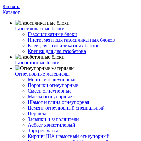
Корзина
Каталог
Газосиликатные блоки
Газосиликатные блоки
Инструмент для газосиликатных блоков
Клей для газосиликатных блоков
Крепеж для для газобетона
Газобетонные блоки
Огнеупорные материалы
Мертели огнеупорные
Порошки огнеупорные
Смеси огнеупорные
Массы огнеупорные
Шамот и глина огнеупорная
Цемент огнеупорный специальный
Периклаз
Засыпки и заполнители
Асбест хризотиловый
Торкрет масса
Кирпич ША шамотный огнеупорный