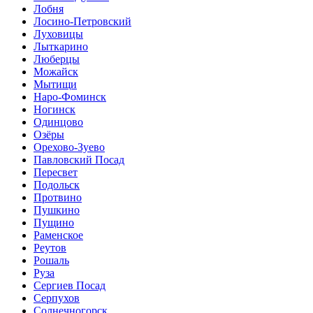
Лобня
Лосино-Петровский
Луховицы
Лыткарино
Люберцы
Можайск
Мытищи
Наро-Фоминск
Ногинск
Одинцово
Озёры
Орехово-Зуево
Павловский Посад
Пересвет
Подольск
Протвино
Пушкино
Пущино
Раменское
Реутов
Рошаль
Руза
Сергиев Посад
Серпухов
Солнечногорск