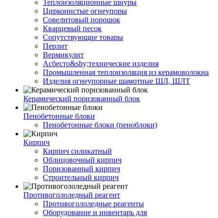
Теплоизоляционные шнуры
Цирконистые огнеупоры
Совелитовый порошок
Кварцевый песок
Сопутствующие товары
Перлит
Вермикулит
Асбесто&shy;технические изделия
Промышленная теплоизоляция из керамоволокна
Изделия огнеупорные шамотные ШЛ, ШЛТ
Керамический поризованный блок
Пенобетонные блоки
Пенобетонные блоки (пеноблоки)
Кирпич
Кирпич силикатный
Облицовочный кирпич
Поризованный кирпич
Строительный кирпич
Противогололедный реагент
Противогололедные реагенты
Оборудование и инвентарь для