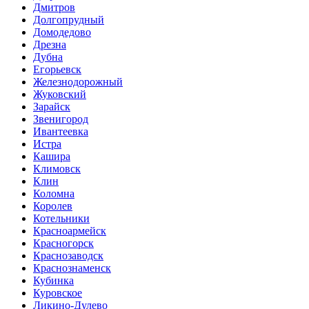
Дмитров
Долгопрудный
Домодедово
Дрезна
Дубна
Егорьевск
Железнодорожный
Жуковский
Зарайск
Звенигород
Ивантеевка
Истра
Кашира
Климовск
Клин
Коломна
Королев
Котельники
Красноармейск
Красногорск
Краснозаводск
Краснознаменск
Кубинка
Куровское
Ликино-Дулево