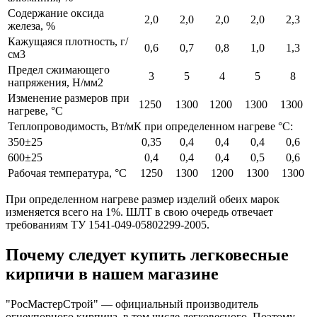
Содержание оксида
2,0
2,0
2,0
2,0
2,3
железа, %
Кажущаяся плотность, г/
0,6
0,7
0,8
1,0
1,3
см3
Предел сжимающего
3
5
4
5
8
напряжения, Н/мм2
Изменение размеров при
1250
1300
1200
1300
1300
нагреве, °С
Теплопроводимость, Вт/мК при определенном нагреве °С:
350±25
0,35
0,4
0,4
0,4
0,6
600±25
0,4
0,4
0,4
0,5
0,6
Рабочая температура, °С
1250
1300
1200
1300
1300
При определенном нагреве размер изделий обеих марок
изменяется всего на 1%. ШЛТ в свою очередь отвечает
требованиям ТУ 1541-049-05802299-2005.
Почему следует купить легковесные
кирпичи в нашем магазине
"РосМастерСтрой" — официальный производитель
огнеупорного кирпича, в том числе легковесного. Поэтому