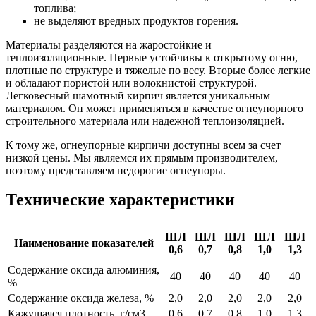
топлива;
не выделяют вредных продуктов горения.
Материалы разделяются на жаростойкие и
теплоизоляционные. Первые устойчивы к открытому огню,
плотные по структуре и тяжелые по весу. Вторые более легкие
и обладают пористой или волокнистой структурой.
Легковесный шамотный кирпич является уникальным
материалом. Он может применяться в качестве огнеупорного
строительного материала или надежной теплоизоляцией.
К тому же, огнеупорные кирпичи доступны всем за счет
низкой цены. Мы являемся их прямым производителем,
поэтому представляем недорогие огнеупоры.
Технические характеристики
ШЛ
ШЛ
ШЛ
ШЛ
ШЛ
Наименование показателей
0,6
0,7
0,8
1
,
0
1,3
Содержание оксида алюминия,
40
40
40
40
40
%
Содержание оксида железа, %
2,0
2,0
2,0
2,0
2,0
Кажущаяся плотность, г/см3
0,6
0,7
0,8
1,0
1,3