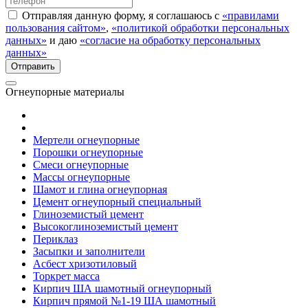
Отправляя данную форму, я соглашаюсь с
«правилами
пользования сайтом»
,
«политикой обработки персональных
данных»
и даю
«согласие на обработку персональных
данных»
Огнеупорные материалы
Мертели огнеупорные
Порошки огнеупорные
Смеси огнеупорные
Массы огнеупорные
Шамот и глина огнеупорная
Цемент огнеупорный специальный
Глиноземистый цемент
Высокоглиноземистый цемент
Периклаз
Засыпки и заполнители
Асбест хризотиловый
Торкрет масса
Кирпич ША шамотный огнеупорный
Кирпич прямой №1-19 ША шамотный