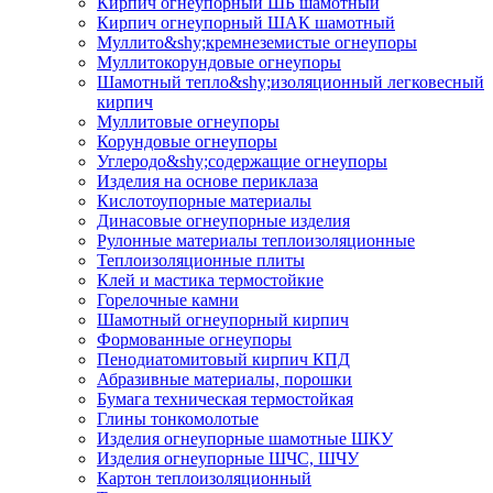
Кирпич огнеупорный ШБ шамотный
Кирпич огнеупорный ШАК шамотный
Муллито&shy;­кремнеземистые огнеупоры
Муллито­корундовые огнеупоры
Шамотный тепло&shy;изоляционный легковесный
кирпич
Муллитовые огнеупоры
Корундовые огнеупоры
Углеродо&shy;содержащие огнеупоры
Изделия на основе периклаза
Кислотоупорные материалы
Динасовые огнеупорные изделия
Рулонные материалы теплоизоляционные
Тепло­изоляционные плиты
Клей и мастика термостойкие
Горелочные камни
Шамотный огнеупорный кирпич
Формованные огнеупоры
Пенодиатомитовый кирпич КПД
Абразивные материалы, порошки
Бумага техническая термостойкая
Глины тонкомолотые
Изделия огнеупорные шамотные ШКУ
Изделия огнеупорные ШЧС, ШЧУ
Картон теплоизоляционный