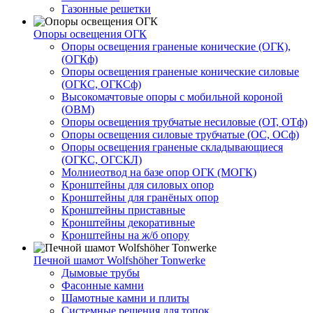
Газонные решетки
Опоры освещения ОГК
Опоры освещения граненые конические (ОГК),
(ОГКф)
Опоры освещения граненые конические силовые
(ОГКС, ОГКСф)
Высокомачтовые опоры с мобильной короной
(ОВМ)
Опоры освещения трубчатые несиловые (ОТ, ОТф)
Опоры освещения силовые трубчатые (ОС, ОСф)
Опоры освещения граненые складывающиеся
(ОГКС, ОГСКЛ)
Молниеотвод на базе опор ОГК (МОГК)
Кронштейны для силовых опор
Кронштейны для гранёных опор
Кронштейны приставные
Кронштейны декоративные
Кронштейны на ж/б опору
Печной шамот Wolfshöher Tonwerke
Дымовые трубы
Фасонные камни
Шамотные камни и плиты
Системные решения для топок