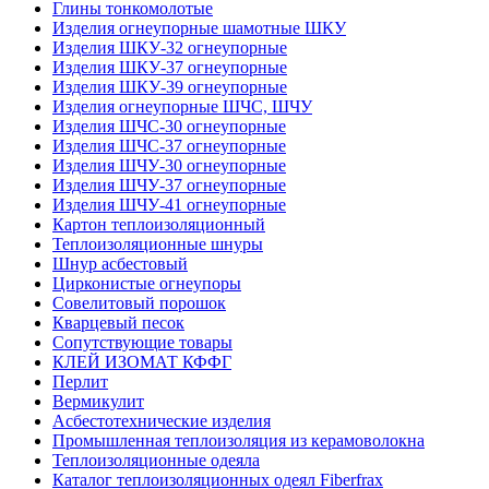
Глины тонкомолотые
Изделия огнеупорные шамотные ШКУ
Изделия ШКУ-32 огнеупорные
Изделия ШКУ-37 огнеупорные
Изделия ШКУ-39 огнеупорные
Изделия огнеупорные ШЧС, ШЧУ
Изделия ШЧС-30 огнеупорные
Изделия ШЧС-37 огнеупорные
Изделия ШЧУ-30 огнеупорные
Изделия ШЧУ-37 огнеупорные
Изделия ШЧУ-41 огнеупорные
Картон теплоизоляционный
Теплоизоляционные шнуры
Шнур асбестовый
Цирконистые огнеупоры
Совелитовый порошок
Кварцевый песок
Сопутствующие товары
КЛЕЙ ИЗОМАТ КФФГ
Перлит
Вермикулит
Асбесто­технические изделия
Промышленная теплоизоляция из керамоволокна
Теплоизоляционные одеяла
Каталог теплоизоляционных одеял Fiberfrax