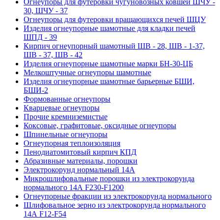
Огнеупоры для футеровки чугуновозных ковшей ШЧУ -
30, ШЧУ - 37
Огнеупоры для футеровки вращающихся печей ШЦУ
Изделия огнеупорные шамотные для кладки печей
ШПД - 39
Кирпич огнеупорный шамотный ШВ - 28, ШВ - 1-37,
ШВ - 37, ШВ - 42
Изделия огнеупорные шамотные марки БН-30-ЦБ
Мелкоштучные огнеупоры шамотные
Изделия огнеупорные шамотные барьерные БШИ,
БШИ-2
Формованные огнеупоры
Кварцевые огнеупоры
Прочие кремниземистые
Коксовые, графитовые, оксидные огнеупоры
Шпинельные огнеупоры
Огнеупорная теплоизоляция
Пенодиатомитовый кирпич КПД
Абразивные материалы, порошки
Электрокорунд нормальный 14А
Микрошлифовальные порошки из электрокорунда
нормального 14А F230-F1200
Огнеупорные фракции из электрокорунда нормального
Шлифовальное зерно из электрокорунда нормального
14А F12-F54