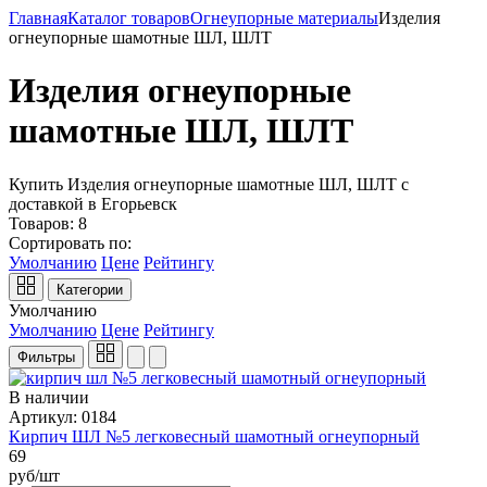
Главная
Каталог товаров
Огнеупорные материалы
Изделия
огнеупорные шамотные ШЛ, ШЛТ
Изделия огнеупорные
шамотные ШЛ, ШЛТ
Купить Изделия огнеупорные шамотные ШЛ, ШЛТ с
доставкой в Егорьевск
Товаров:
8
Сортировать по:
Умолчанию
Цене
Рейтингу
Категории
Умолчанию
Умолчанию
Цене
Рейтингу
Фильтры
В наличии
Артикул: 0184
Кирпич ШЛ №5 легковесный шамотный огнеупорный
69
руб/шт