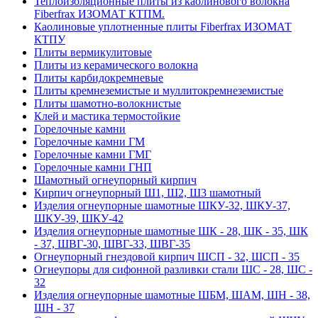
Теплоизоляционные плиты из каолинового волокна
Fiberfrax ИЗОМАТ КТПМ.
Каолиновые уплотненные плиты Fiberfrax ИЗОМАТ
КТПУ
Плиты вермикулитовые
Плиты из керамического волокна
Плиты карбидокремневые
Плиты кремнеземистые и муллитокремнеземистые
Плиты шамотно-волокнистые
Клей и мастика термостойкие
Горелочные камни
Горелочные камни ГМ
Горелочные камни ГМГ
Горелочные камни ГНП
Шамотный огнеупорный кирпич
Кирпич огнеупорный Ш1, Ш2, Ш3 шамотный
Изделия огнеупорные шамотные ШКУ-32, ШКУ-37,
ШКУ-39, ШКУ-42
Изделия огнеупорные шамотные ШК - 28, ШК - 35, ШК
- 37, ШВГ-30, ШВГ-33, ШВГ-35
Огнеупорный гнездовой кирпич ШСП - 32, ШСП - 35
Огнеупоры для сифонной разливки стали ШС - 28, ШС -
32
Изделия огнеупорные шамотные ШБМ, ШАМ, ШН - 38,
ШН - 37