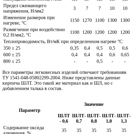
Предел сжимающего
3
7
7
10
10
напряжения, Н/мм2
Изменение размеров при
1150
1270
1100
1300
1300
нагреве, °С
Размягчение при воздействии
1100
1200
1200
1200
1200
0,2 Н/мм2, °С
Теплопроводимость, Вт/мК при определенном нагреве °С
350 ± 25
0,35
0,4
0,5
0,5
0,6
600 ± 25
0,4
0,4
0,4
0,6
0,65
800 ± 25
-
-
0,5
-
-
Все параметры легковесных изделий отвечают требованиям
ТУ 1541-048-05802299-2004. Ниже представлены данные
кирпича ШЛТ. Это такой же материал как и ШЛ, но с
добавлением талька в состав.
Значение
Параметр
ШЛТ
ШЛТ-
ШЛТ-
ШЛТ-
ШЛТ-
- 0,6
0,7
0,8
1,0
1,3
Содержание оксида
35
35
35
35
35
алюминия, %