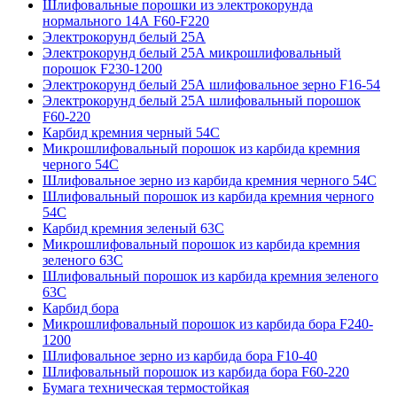
Шлифовальные порошки из электрокорунда
нормального 14А F60-F220
Электрокорунд белый 25А
Электрокорунд белый 25А микрошлифовальный
порошок F230-1200
Электрокорунд белый 25А шлифовальное зерно F16-54
Электрокорунд белый 25А шлифовальный порошок
F60-220
Карбид кремния черный 54С
Микрошлифовальный порошок из карбида кремния
черного 54С
Шлифовальное зерно из карбида кремния черного 54C
Шлифовальный порошок из карбида кремния черного
54С
Карбид кремния зеленый 63С
Микрошлифовальный порошок из карбида кремния
зеленого 63С
Шлифовальный порошок из карбида кремния зеленого
63С
Карбид бора
Микрошлифовальный порошок из карбида бора F240-
1200
Шлифовальное зерно из карбида бора F10-40
Шлифовальный порошок из карбида бора F60-220
Бумага техническая термостойкая