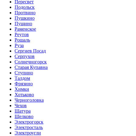
Пересвет
Подольск
Протвино
Пушкино
Пущино
Раменское
Реутов
Рошаль
Руза
Сергиев Посад
Серпухов
Солнечногорск
Старая Купавна
Ступино
Талдом
Фрязино
Химки
Хотьково
Черноголовка
Чехов
Шатура
Щелково
Электрогорск
Электросталь
Электроугли