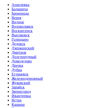
Апрелевка
Балашиха
Бронницы
Верея
Видное
Волоколамск
Воскресенск
Высоковск
Голицыно
Дедовск
Дзержинский
Дмитров
Долгопрудный
Домодедово
Дрезна
Дубна
Егорьевск
Железнодорожный
Жуковский
Зарайск
Звенигород
Ивантеевка
Истра
Кашира