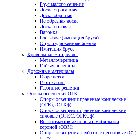
Брус малого сечения
Доска строганная
Доска обрезная
Не обрезная доска
Доска половая
Вагонка
Блок-хаус (имитация бруса)
Оцилиндрованные бревна
Имитация бруса
Кровельные материалы
Металлочерепица
Гибкая черепица
Дорожные материалы
Георешетка
Геотекстиль
Газонные решетки
Опоры освещения ОГК
Опоры освещения граненые конические
(ОГК), (ОГКф)
Опоры освещения граненые конические
силовые (ОГКС, ОГКСф)
Высокомачтовые опоры с мобильной
короной (ОВМ)
Опоры освещения трубчатые несиловые (ОТ,
ОТф)