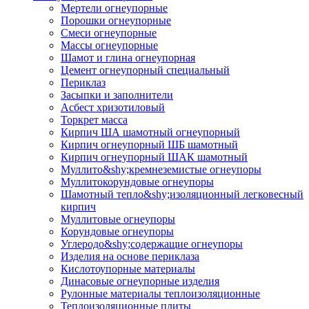
Мертели огнеупорные
Порошки огнеупорные
Смеси огнеупорные
Массы огнеупорные
Шамот и глина огнеупорная
Цемент огнеупорный специальный
Периклаз
Засыпки и заполнители
Асбест хризотиловый
Торкрет масса
Кирпич ША шамотный огнеупорный
Кирпич огнеупорный ШБ шамотный
Кирпич огнеупорный ШАК шамотный
Муллито&shy;­кремнеземистые огнеупоры
Муллито­корундовые огнеупоры
Шамотный тепло&shy;изоляционный легковесный
кирпич
Муллитовые огнеупоры
Корундовые огнеупоры
Углеродо&shy;содержащие огнеупоры
Изделия на основе периклаза
Кислотоупорные материалы
Динасовые огнеупорные изделия
Рулонные материалы теплоизоляционные
Тепло­изоляционные плиты