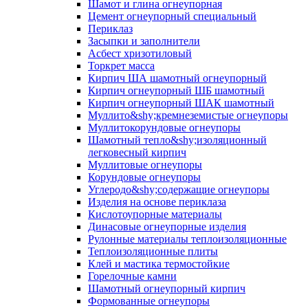
Шамот и глина огнеупорная
Цемент огнеупорный специальный
Периклаз
Засыпки и заполнители
Асбест хризотиловый
Торкрет масса
Кирпич ША шамотный огнеупорный
Кирпич огнеупорный ШБ шамотный
Кирпич огнеупорный ШАК шамотный
Муллито&shy;­кремнеземистые огнеупоры
Муллито­корундовые огнеупоры
Шамотный тепло&shy;изоляционный
легковесный кирпич
Муллитовые огнеупоры
Корундовые огнеупоры
Углеродо&shy;содержащие огнеупоры
Изделия на основе периклаза
Кислотоупорные материалы
Динасовые огнеупорные изделия
Рулонные материалы теплоизоляционные
Тепло­изоляционные плиты
Клей и мастика термостойкие
Горелочные камни
Шамотный огнеупорный кирпич
Формованные огнеупоры