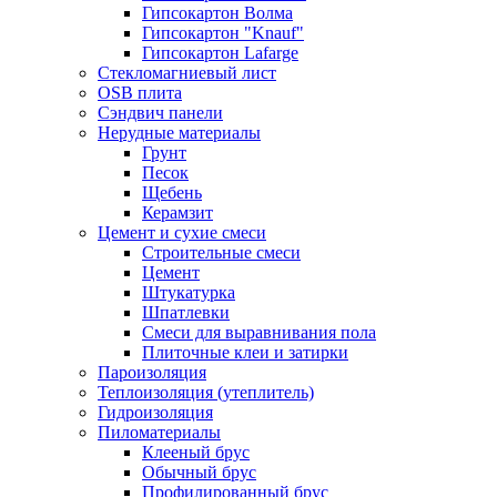
Гипсокартон Волма
Гипсокартон "Knauf"
Гипсокартон Lafarge
Стекломагниевый лист
OSB плита
Сэндвич панели
Нерудные материалы
Грунт
Песок
Щебень
Керамзит
Цемент и сухие смеси
Строительные смеси
Цемент
Штукатурка
Шпатлевки
Смеси для выравнивания пола
Плиточные клеи и затирки
Пароизоляция
Теплоизоляция (утеплитель)
Гидроизоляция
Пиломатериалы
Клееный брус
Обычный брус
Профилированный брус