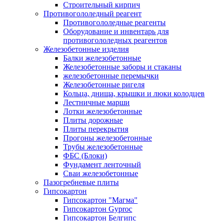
Строительный кирпич
Противогололедный реагент
Противогололедные реагенты
Оборудование и инвентарь для
противогололедных реагентов
Железобетонные изделия
Балки железобетонные
Железобетонные заборы и стаканы
железобетонные перемычки
Железобетонные ригеля
Кольца, днища, крышки и люки колодцев
Лестничные марши
Лотки железобетонные
Плиты дорожные
Плиты перекрытия
Прогоны железобетонные
Трубы железобетонные
ФБС (Блоки)
Фундамент ленточный
Сваи железобетонные
Пазогребневые плиты
Гипсокартон
Гипсокартон "Магма"
Гипсокартон Gyproc
Гипсокартон Белгипс