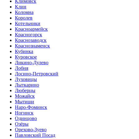
Климовск
Клин
Коломна
Королев
Котельники
Красноармейск
Красногорск
Краснозаводск
Краснознаменск
Кубинка
Куровское
Ликино-Дулево
Лобня
Лосино-Петровский
Луховицы
Лыткарино
Люберцы
Можайск
Мытищи
Наро-Фоминск
Ногинск
Одинцово
Озёры
Орехово-Зуево
Павловский Посад