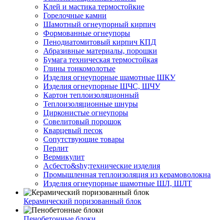
Клей и мастика термостойкие
Горелочные камни
Шамотный огнеупорный кирпич
Формованные огнеупоры
Пенодиатомитовый кирпич КПД
Абразивные материалы, порошки
Бумага техническая термостойкая
Глины тонкомолотые
Изделия огнеупорные шамотные ШКУ
Изделия огнеупорные ШЧС, ШЧУ
Картон теплоизоляционный
Теплоизоляционные шнуры
Цирконистые огнеупоры
Совелитовый порошок
Кварцевый песок
Сопутствующие товары
Перлит
Вермикулит
Асбесто&shy;технические изделия
Промышленная теплоизоляция из керамоволокна
Изделия огнеупорные шамотные ШЛ, ШЛТ
Керамический поризованный блок
Пенобетонные блоки