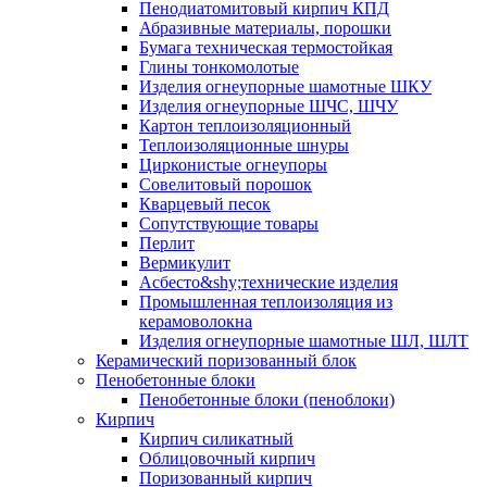
Пенодиатомитовый кирпич КПД
Абразивные материалы, порошки
Бумага техническая термостойкая
Глины тонкомолотые
Изделия огнеупорные шамотные ШКУ
Изделия огнеупорные ШЧС, ШЧУ
Картон теплоизоляционный
Теплоизоляционные шнуры
Цирконистые огнеупоры
Совелитовый порошок
Кварцевый песок
Сопутствующие товары
Перлит
Вермикулит
Асбесто&shy;технические изделия
Промышленная теплоизоляция из
керамоволокна
Изделия огнеупорные шамотные ШЛ, ШЛТ
Керамический поризованный блок
Пенобетонные блоки
Пенобетонные блоки (пеноблоки)
Кирпич
Кирпич силикатный
Облицовочный кирпич
Поризованный кирпич