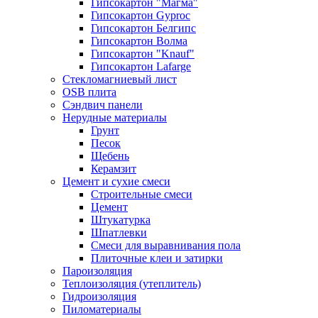
Гипсокартон "Магма"
Гипсокартон Gyproc
Гипсокартон Белгипс
Гипсокартон Волма
Гипсокартон "Knauf"
Гипсокартон Lafarge
Стекломагниевый лист
OSB плита
Сэндвич панели
Нерудные материалы
Грунт
Песок
Щебень
Керамзит
Цемент и сухие смеси
Строительные смеси
Цемент
Штукатурка
Шпатлевки
Смеси для выравнивания пола
Плиточные клеи и затирки
Пароизоляция
Теплоизоляция (утеплитель)
Гидроизоляция
Пиломатериалы