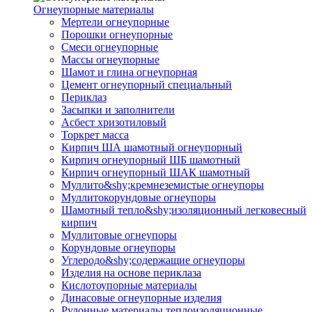
Огнеупорные материалы
Мертели огнеупорные
Порошки огнеупорные
Смеси огнеупорные
Массы огнеупорные
Шамот и глина огнеупорная
Цемент огнеупорный специальный
Периклаз
Засыпки и заполнители
Асбест хризотиловый
Торкрет масса
Кирпич ША шамотный огнеупорный
Кирпич огнеупорный ШБ шамотный
Кирпич огнеупорный ШАК шамотный
Муллито&shy;­кремнеземистые огнеупоры
Муллито­корундовые огнеупоры
Шамотный тепло&shy;изоляционный легковесный
кирпич
Муллитовые огнеупоры
Корундовые огнеупоры
Углеродо&shy;содержащие огнеупоры
Изделия на основе периклаза
Кислотоупорные материалы
Динасовые огнеупорные изделия
Рулонные материалы теплоизоляционные