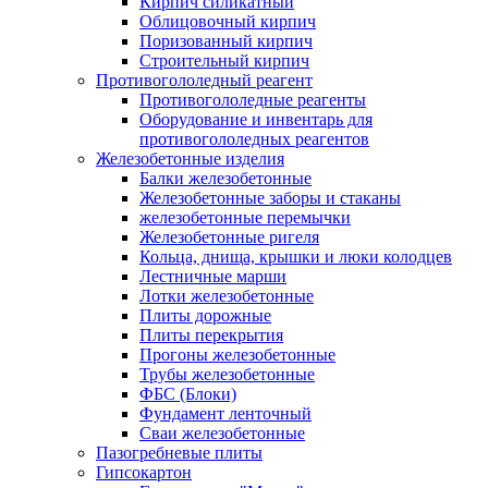
Кирпич силикатный
Облицовочный кирпич
Поризованный кирпич
Строительный кирпич
Противогололедный реагент
Противогололедные реагенты
Оборудование и инвентарь для
противогололедных реагентов
Железобетонные изделия
Балки железобетонные
Железобетонные заборы и стаканы
железобетонные перемычки
Железобетонные ригеля
Кольца, днища, крышки и люки колодцев
Лестничные марши
Лотки железобетонные
Плиты дорожные
Плиты перекрытия
Прогоны железобетонные
Трубы железобетонные
ФБС (Блоки)
Фундамент ленточный
Сваи железобетонные
Пазогребневые плиты
Гипсокартон