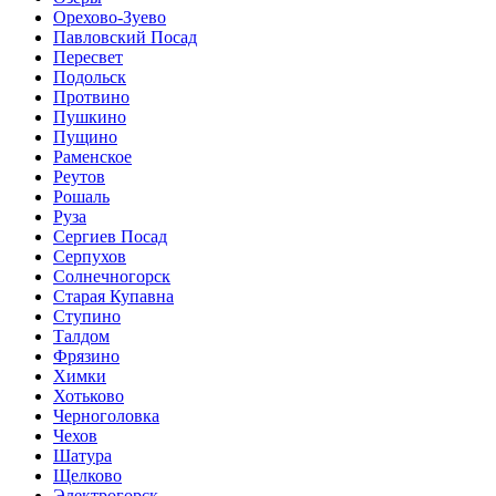
Орехово-Зуево
Павловский Посад
Пересвет
Подольск
Протвино
Пушкино
Пущино
Раменское
Реутов
Рошаль
Руза
Сергиев Посад
Серпухов
Солнечногорск
Старая Купавна
Ступино
Талдом
Фрязино
Химки
Хотьково
Черноголовка
Чехов
Шатура
Щелково
Электрогорск