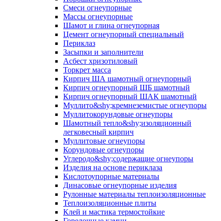
Смеси огнеупорные
Массы огнеупорные
Шамот и глина огнеупорная
Цемент огнеупорный специальный
Периклаз
Засыпки и заполнители
Асбест хризотиловый
Торкрет масса
Кирпич ША шамотный огнеупорный
Кирпич огнеупорный ШБ шамотный
Кирпич огнеупорный ШАК шамотный
Муллито&shy;­кремнеземистые огнеупоры
Муллито­корундовые огнеупоры
Шамотный тепло&shy;изоляционный
легковесный кирпич
Муллитовые огнеупоры
Корундовые огнеупоры
Углеродо&shy;содержащие огнеупоры
Изделия на основе периклаза
Кислотоупорные материалы
Динасовые огнеупорные изделия
Рулонные материалы теплоизоляционные
Тепло­изоляционные плиты
Клей и мастика термостойкие
Горелочные камни