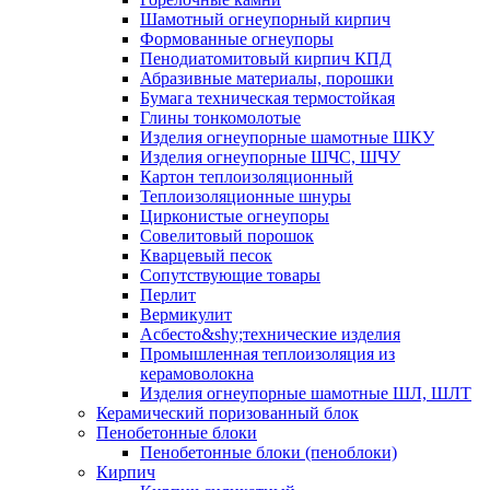
Шамотный огнеупорный кирпич
Формованные огнеупоры
Пенодиатомитовый кирпич КПД
Абразивные материалы, порошки
Бумага техническая термостойкая
Глины тонкомолотые
Изделия огнеупорные шамотные ШКУ
Изделия огнеупорные ШЧС, ШЧУ
Картон теплоизоляционный
Теплоизоляционные шнуры
Цирконистые огнеупоры
Совелитовый порошок
Кварцевый песок
Сопутствующие товары
Перлит
Вермикулит
Асбесто&shy;технические изделия
Промышленная теплоизоляция из
керамоволокна
Изделия огнеупорные шамотные ШЛ, ШЛТ
Керамический поризованный блок
Пенобетонные блоки
Пенобетонные блоки (пеноблоки)
Кирпич