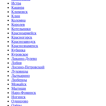
Истра
Кашира
Климовск
Клин
Коломна
Королев
Котельники
Красноармейск
Красногорск
Краснозаводск
Краснознаменск
Кубинка
Куровское
Ликино-Дулево
Лобня
Лосино-Петровский
Луховицы
Лыткарино
Люберцы
Можайск
Мытищи
Наро-Фоминск
Ногинск
Одинцово
Озёры