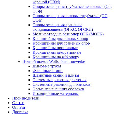
короной (ОВМ)
Опоры освещения трубчатые несиловые (ОТ,
ОТф)
Опоры освещения силовые трубчатые (ОС,
ОСф)
Опоры освещения граненые
складывающиеся (ОГКС, ОГСКЛ)
Молниеотвод на базе опор ОГК (МОГК)
Кронштейны для силовых опор
Кронштейны для гранёных опор
Кронштейны приставные
Кронштейны декоративные
Кронштейны на ж/б опору
Печной шамот Wolfshöher Tonwerke
Дымовые трубы
Фасонные камни
Шамотные камни и плиты
Системные решения для топок
Системные решения для каналов
Элементы внешних оболочек
Изоляционные материалы
Производители
Статьи
Оплата
Доставка