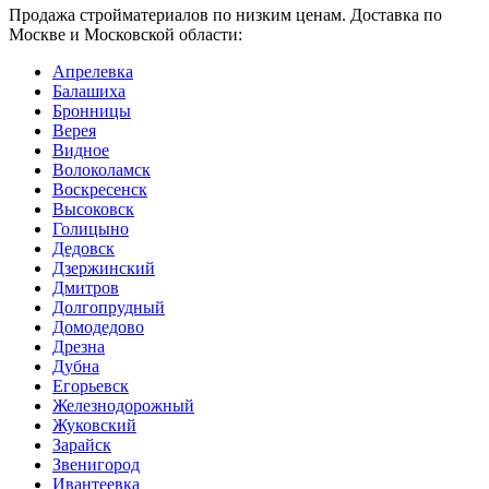
Продажа стройматериалов по низким ценам. Доставка по
Москве и Московской области:
Апрелевка
Балашиха
Бронницы
Верея
Видное
Волоколамск
Воскресенск
Высоковск
Голицыно
Дедовск
Дзержинский
Дмитров
Долгопрудный
Домодедово
Дрезна
Дубна
Егорьевск
Железнодорожный
Жуковский
Зарайск
Звенигород
Ивантеевка