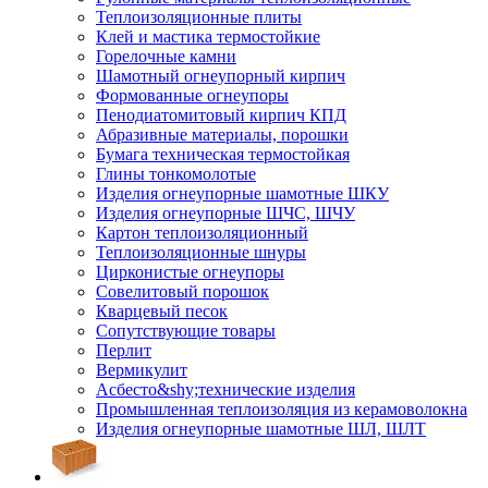
Тепло­изоляционные плиты
Клей и мастика термостойкие
Горелочные камни
Шамотный огнеупорный кирпич
Формованные огнеупоры
Пенодиатомитовый кирпич КПД
Абразивные материалы, порошки
Бумага техническая термостойкая
Глины тонкомолотые
Изделия огнеупорные шамотные ШКУ
Изделия огнеупорные ШЧС, ШЧУ
Картон теплоизоляционный
Теплоизоляционные шнуры
Цирконистые огнеупоры
Совелитовый порошок
Кварцевый песок
Сопутствующие товары
Перлит
Вермикулит
Асбесто&shy;технические изделия
Промышленная теплоизоляция из керамоволокна
Изделия огнеупорные шамотные ШЛ, ШЛТ