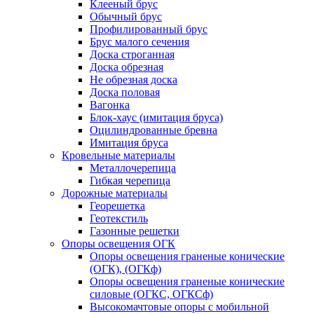
Клееный брус
Обычный брус
Профилированный брус
Брус малого сечения
Доска строганная
Доска обрезная
Не обрезная доска
Доска половая
Вагонка
Блок-хаус (имитация бруса)
Оцилиндрованные бревна
Имитация бруса
Кровельные материалы
Металлочерепица
Гибкая черепица
Дорожные материалы
Георешетка
Геотекстиль
Газонные решетки
Опоры освещения ОГК
Опоры освещения граненые конические
(ОГК), (ОГКф)
Опоры освещения граненые конические
силовые (ОГКС, ОГКСф)
Высокомачтовые опоры с мобильной