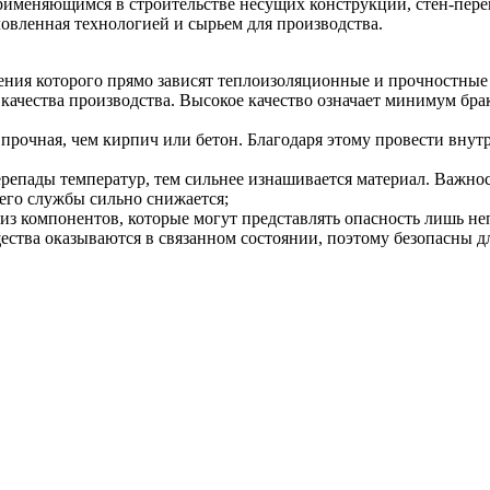
именяющимся в строительстве несущих конструкций, стен-перег
ловленная технологией и сырьем для производства.
ения которого прямо зависят теплоизоляционные и прочностные 
т качества производства. Высокое качество означает минимум бр
е прочная, чем кирпич или бетон. Благодаря этому провести вну
ерепады температур, тем сильнее изнашивается материал. Важнос
 его службы сильно снижается;
з компонентов, которые могут представлять опасность лишь неп
ества оказываются в связанном состоянии, поэтому безопасны д