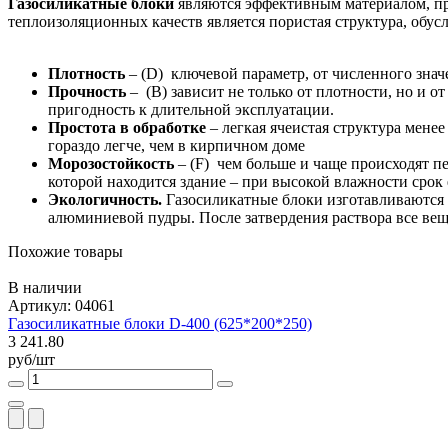
Газосиликатные блоки
являются эффективным материалом, пр
теплоизоляционных качеств является пористая структура, обус
Плотность
– (D) ключевой параметр, от численного знач
Прочность
– (B) зависит не только от плотности, но и о
пригодность к длительной эксплуатации.
Простота в обработке
– легкая ячеистая структура мене
гораздо легче, чем в кирпичном доме
Морозостойкость
– (F) чем больше и чаще происходят п
которой находится здание – при высокой влажности срок
Экологичность.
Газосиликатные блоки изготавливаются и
алюминиевой пудры. После затвердения раствора все вещ
Похожие товары
В наличии
Артикул: 04061
Газосиликатные блоки D-400 (625*200*250)
3 241.80
руб/шт